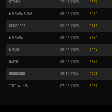
SYDNEY
22-07-2026
9662
MALAYSIA SIANG
06-08-2026
6379
SINGAPORE
05-08-2026
0715
MALAYSIA
06-08-2026
4549
MACAU
06-08-2026
7894
QATAR
06-08-2026
6642
HONGKONG
18-12-2024
9221
TOTO WUHAN
07-08-2026
5357