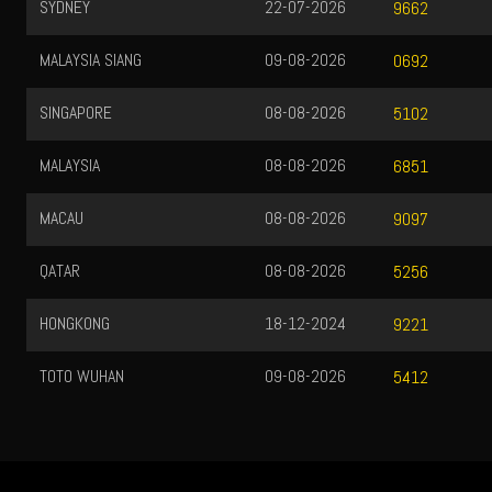
SYDNEY
22-07-2026
9662
MALAYSIA SIANG
09-08-2026
0692
SINGAPORE
08-08-2026
5102
MALAYSIA
08-08-2026
6851
MACAU
08-08-2026
9097
QATAR
08-08-2026
5256
HONGKONG
18-12-2024
9221
TOTO WUHAN
09-08-2026
5412