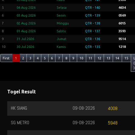
5
04 Aug 2026
Selasa
QTR - 140
4634
6
03 Aug 2026
Senin
QTR - 139
0569
7
02 Aug 2026
Minggu
QTR - 138
6015
8
01 Aug 2026
Sabtu
QTR - 137
3593
9
31 Jul 2026
Jumat
QTR - 136
9514
10
30 Jul 2026
Kamis
QTR - 135
1218
First
1
2
3
4
5
6
7
8
9
10
11
12
13
14
15
(
)
Togel Result
HK SIANG
09-08-2026
4008
SG METRO
09-08-2026
5948