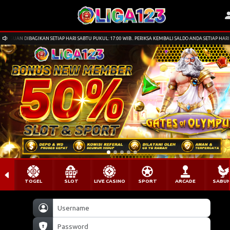
GUAN DIBAGIKAN SETIAP HARI SABTU PUKUL: 17:00 WIB.. PERIKSA KEMBALI SALDO ANDA SETIAP HARI SABTU
TOGEL
SLOT
LIVE CASINO
SPORT
ARCADE
SABU