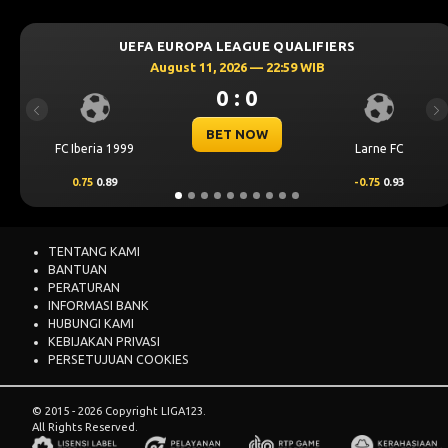
UEFA EUROPA LEAGUE QUALIFIERS
August 11, 2026 — 22:59 WIB
0 : 0
Previous
Ne
BET NOW
FC Iberia 1999
Larne FC
0.75
0.89
-0.75
0.93
TENTANG KAMI
BANTUAN
PERATURAN
INFORMASI BANK
HUBUNGI KAMI
KEBIJAKAN PRIVASI
PERSETUJUAN COOKIES
© 2015 - 2026 Copyright LIGA123.
All Rights Reserved.